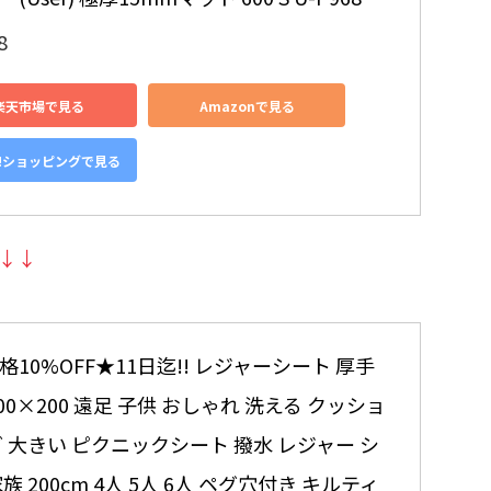
8
楽天市場で見る
Amazonで見る
o!ショッピングで見る
↓↓
10%OFF★11日迄!! レジャーシート 厚手 
00×200 遠足 子供 おしゃれ 洗える クッショ
グ 大きい ピクニックシート 撥水 レジャー シ
族 200cm 4人 5人 6人 ペグ穴付き キルティ