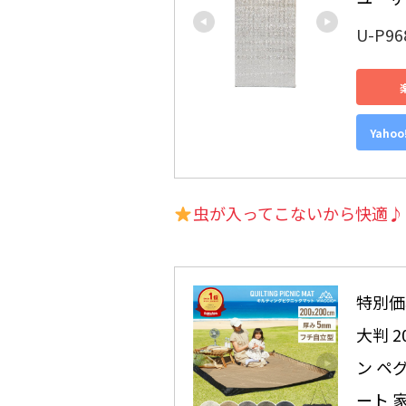
U-P96
Yaho
虫が入ってこないから快適♪
特別価格
大判 2
ン ペ
ート 家