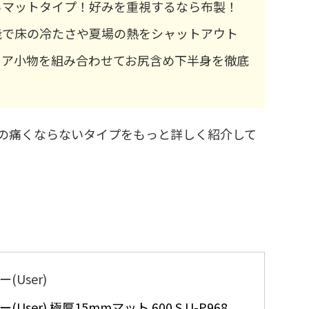
らマットタイプ！好みを重視するなら布製！
能で床の冷たさや夏場の熱をシャットアウト
ドア小物を組み合わせてお尻含め下半身を徹底
の痛くならないタイプをもっと詳しく紹介して
(User)
(User) 極厚15mmマット 600 S U-P968