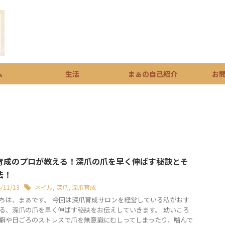
ム
生活
まぁの自己紹介
お
育成のプロが教える！深爪の爪を早く伸ばす秘訣とそ
法！
4/11/13
ネイル
,
深爪
,
深爪育成
ちは、まぁです。 今回は深爪育成サロンを経営している私がおす
る、深爪の爪を早く伸ばす秘訣をお伝えしていきます。 幼いころ
癖や日ごろのストレスで爪を無意識にむしってしまったり、噛んで